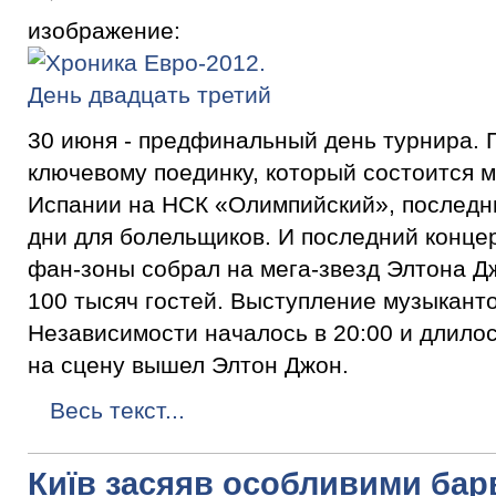
изображение:
30 июня - предфинальный день турнира. 
ключевому поединку, который состоится 
Испании на НСК «Олимпийский», последн
дни для болельщиков. И последний конце
фан-зоны собрал на мега-звезд Элтона Д
100 тысяч гостей. Выступление музыкант
Независимости началось в 20:00 и длилос
на сцену вышел Элтон Джон.
Весь текст...
Київ засяяв особливими ба