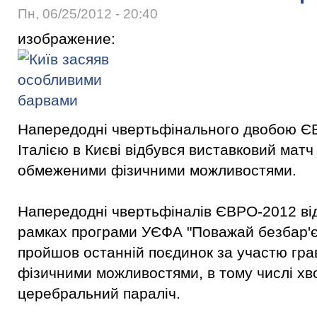
Пн, 06/25/2012 - 20:40
изображение:
Напередодні чвертьфінального двобою ЄВ
Італією в Києві відбувся виставковий мат
обмеженими фізичними можливостями.
Напередодні чвертьфіналів ЄВРО-2012 від
рамках програми УЄФА "Поважай безбар'єр
пройшов останній поєдинок за участю гра
фізичними можливостями, в тому числі хв
церебральний параліч.