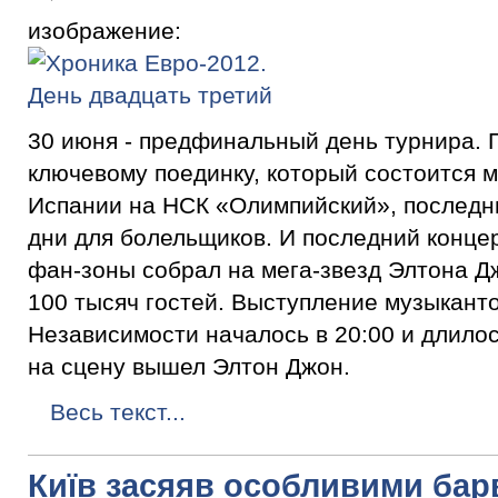
изображение:
30 июня - предфинальный день турнира. 
ключевому поединку, который состоится 
Испании на НСК «Олимпийский», последн
дни для болельщиков. И последний конце
фан-зоны собрал на мега-звезд Элтона Д
100 тысяч гостей. Выступление музыкант
Независимости началось в 20:00 и длилос
на сцену вышел Элтон Джон.
Весь текст...
Київ засяяв особливими ба