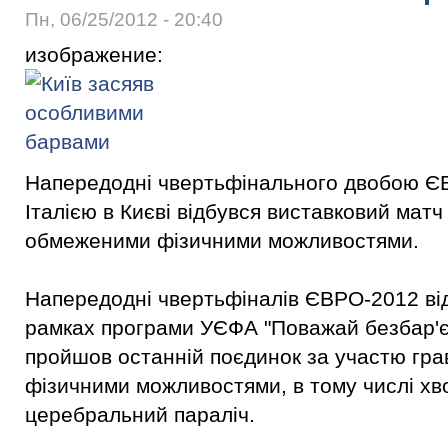
Пн, 06/25/2012 - 20:40
изображение:
Напередодні чвертьфінального двобою ЄВ
Італією в Києві відбувся виставковий мат
обмеженими фізичними можливостями.
Напередодні чвертьфіналів ЄВРО-2012 від
рамках програми УЄФА "Поважай безбар'єр
пройшов останній поєдинок за участю гра
фізичними можливостями, в тому числі хв
церебральний параліч.